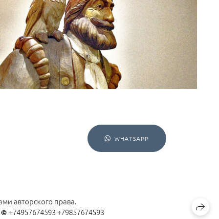
WHATSAPP
ами авторского права.
н
+74957674593 +79857674593
©