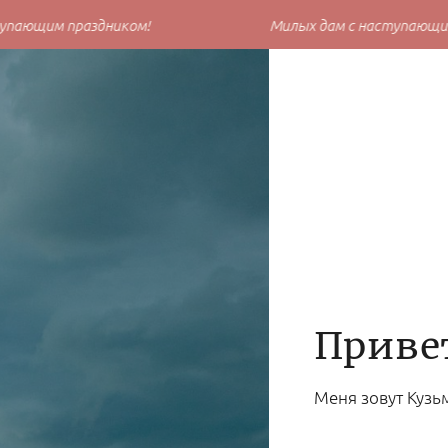
пающим праздником!
Милых дам с наступающим 
Привет
Меня зовут Кузь