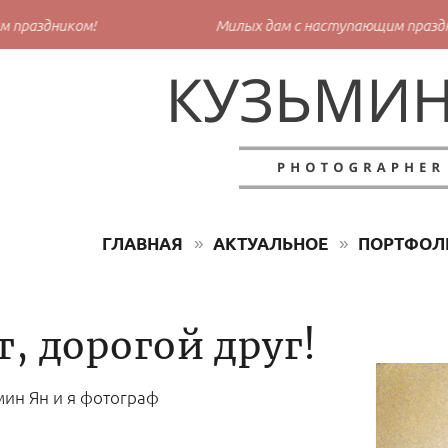
праздником!
Милых дам с наступающим праздни
ГЛАВНАЯ
АКТУАЛЬНОЕ
ПОРТФОЛ
, дорогой друг!
мин Ян и я фотограф